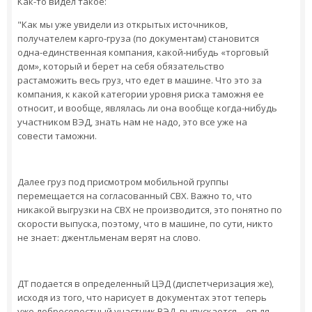
Как-то видел такое:
"Как мы уже увидели из открытых источников,
получателем карго-груза (по документам) становится
одна-единственная компания, какой-нибудь «торговый
дом», который и берет на себя обязательство
растаможить весь груз, что едет в машине. Что это за
компания, к какой категории уровня риска таможня ее
относит, и вообще, являлась ли она вообще когда-нибудь
участником ВЭД, знать нам не надо, это все уже на
совести таможни.
Далее груз под присмотром мобильной группы
перемещается на согласованный СВХ. Важно то, что
никакой выгрузки на СВХ не производится, это понятно по
скорости выпуска, поэтому, что в машине, по сути, никто
не знает: джентльменам верят на слово.
ДТ подается в определенный ЦЭД (диспетчеризация же),
исходя из того, что нарисует в документах этот теперь
уже добросовестный участник ВЭД, выпускается – оп-ля –