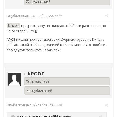
75 публикаций
Опубликовано:
6 ноября, 2025
·
про разгрузку на складах в РК были разговоры, но
kROOT
не со стороны
YCB
.
А
YCB
писали про тест доставки сборных грузов из Китая с
растаможкой в РК и передачей в ТК в Алматы. Это вообще
про другой маршрут. Вроде так.
kROOT
Пользователи
940 публикаций
Опубликовано:
6 ноября, 2025
·
В 11/6/2025 в 10:50,
rafiki
сказал: