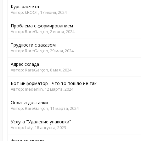
Курс расчета
Автор:
kROOT
,
17 июня, 2024
Проблема с формированием
Автор:
RareGarçon
,
2 июня, 2024
Трудности с заказом
Автор:
RareGarçon
,
29 мая, 2024
Адрес склада
Автор:
RareGarçon
,
8 мая, 2024
Бот-информатор - что то пошло не так
Автор:
medenlin
,
12 марта, 2024
Оплата доставки
Автор:
RareGarçon
,
11 марта, 2024
Услуга "Удаление упаковки"
Автор:
Luty
,
18 августа, 2023
Фото со склада