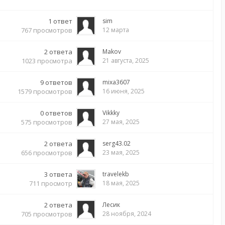
1
ответ
sim
767
просмотров
12 марта
2
ответа
Makov
1023
просмотра
21 августа, 2025
9
ответов
mixa3607
1579
просмотров
16 июня, 2025
0
ответов
Vikkky
575
просмотров
27 мая, 2025
2
ответа
serg43.02
656
просмотров
23 мая, 2025
3
ответа
travelekb
711
просмотр
18 мая, 2025
2
ответа
Лесик
705
просмотров
28 ноября, 2024