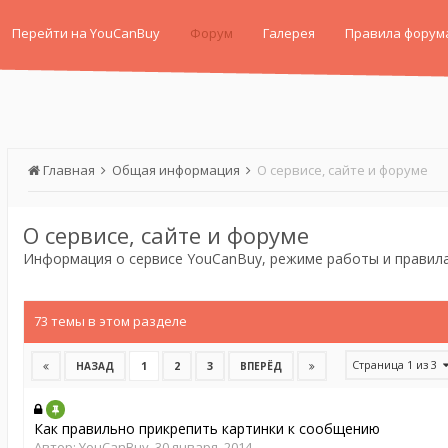
Перейти на YouCanBuy
Форум
Галерея
Правила форум
Главная
Общая информация
О сервисе, сайте и форуме
О сервисе, сайте и форуме
Информация о сервисе
YouCanBuy
, режиме работы и правил
73 темы в этом разделе
Страница 1 из 3
1
2
3
НАЗАД
ВПЕРЁД
Как правильно прикрепить картинки к сообщению
Автор:
YouCanBuy
,
30 января, 2014