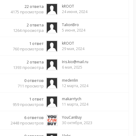
22
ответа
kROOT
4175
просмотров
24 июня, 2024
2
ответа
TalionBro
1264
просмотра
5 июня, 2024
1
ответ
kROOT
760
просмотров
29 мая, 2024
2
ответа
Iris.kio@mail.ru
1393
просмотра
6 мая, 2025
0
ответов
medenlin
711
просмотр
12 марта, 2024
1
ответ
makarrtych
959
просмотров
11 марта, 2024
6
ответов
YouCanBuy
2448
просмотров
30 октября, 2023
1leks