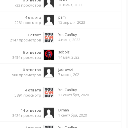
0
ответов
733
просмотра
20 июня, 2023
4
ответа
pem
2281
просмотр
15 апреля, 2023
1
ответ
YouCanBuy
2147
просмотров
4 июня, 2022
6
ответов
sobolz
3454
просмотра
14 мая, 2022
0
ответов
jadrovski
988
просмотров
7 марта, 2021
4
ответа
YouCanBuy
5891
просмотр
13 сентября, 2020
14
ответов
Diman
3424
просмотра
1 сентября, 2020
4
ответа
YouCanBuy