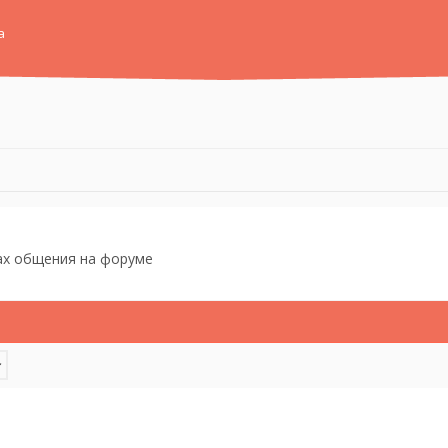
а
ах общения на
форуме