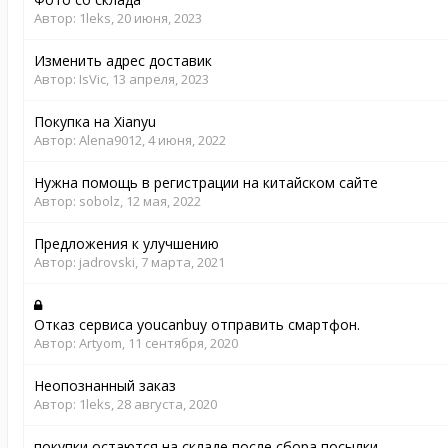
Автор:
1leks
,
20 июня, 2023
Изменить адрес доставик
Автор:
IsVic
,
13 апреля, 2023
Покупка на Xianyu
Автор:
Alena9012
,
4 июня, 2022
Нужна помощь в регистрации на китайском сайте
Автор:
sobolz
,
12 мая, 2022
Предложения к улучшению
Автор:
jadrovski
,
7 марта, 2021
Отказ сервиса youcanbuy отправить смартфон.
Автор:
Artyom
,
11 сентября, 2020
Неопознанный заказ
Автор:
1leks
,
28 августа, 2020
покупки остаются на складе после сбора посылки