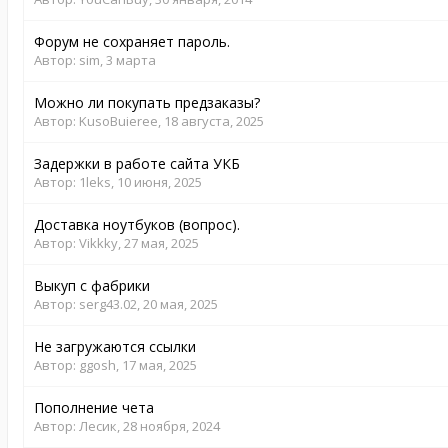
Форум не сохраняет пароль.
Автор:
sim
,
3 марта
Можно ли покупать предзаказы?
Автор:
KusoBuieree
,
18 августа, 2025
Задержки в работе сайта УКБ
Автор:
1leks
,
10 июня, 2025
Доставка ноутбуков (вопрос).
Автор:
Vikkky
,
27 мая, 2025
Выкуп с фабрики
Автор:
serg43.02
,
20 мая, 2025
Не загружаются ссылки
Автор:
ggosh
,
17 мая, 2025
Пополнение чета
Автор:
Лесик
,
28 ноября, 2024