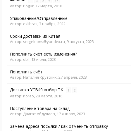
1
2
3
4
5
Автор:
Pogur
,
17 марта, 2016
Упакованные/Отправленные
Автор:
exlibras
,
7 ноября, 2022
Сроки доставки из Китая
Автор:
sergeleons@yandex.ru
,
9 августа, 2023
Пополнить счёт есть изменения?
Автор:
obli
,
13 июля, 2023
Пополнить счёт
Автор:
Наталия Крутских
,
27 апреля, 2023
Доставка YCB40 выбор ТК
1
2
Автор:
riorao
,
28 марта, 2016
Поступление товара на склад
Автор:
Далгат Абдулаев
,
17 января, 2023
Замена адреса посылки / как отменить отправку