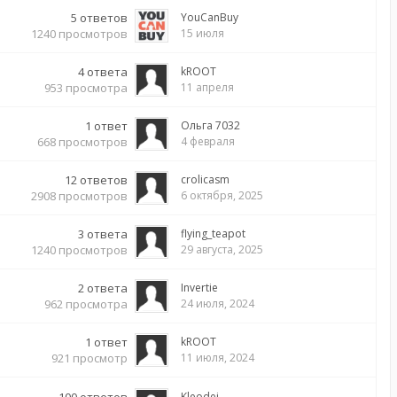
5
ответов
YouCanBuy
1240
просмотров
15 июля
4
ответа
kROOT
953
просмотра
11 апреля
1
ответ
Ольга 7032
668
просмотров
4 февраля
12
ответов
crolicasm
2908
просмотров
6 октября, 2025
3
ответа
flying_teapot
1240
просмотров
29 августа, 2025
2
ответа
Invertie
962
просмотра
24 июля, 2024
1
ответ
kROOT
921
просмотр
11 июля, 2024
Kleodei