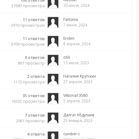
100
ответов
37683
просмотра
30 июня, 2024
11
ответов
Fantasia
2910
просмотров
7 июня, 2024
11
ответов
Eriden
3709
просмотров
8 апреля, 2024
0
ответов
obli
891
просмотр
13 июля, 2023
2
ответа
Наталия Крутских
1172
просмотра
27 апреля, 2023
35
ответов
Viktoria13580
16502
просмотра
5 апреля, 2023
7
ответов
Далгат Абдулаев
2961
просмотр
25 января, 2023
4
ответа
cumber-c