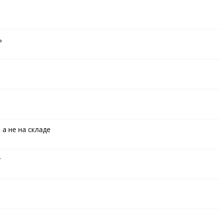
ь
 а не на складе
у