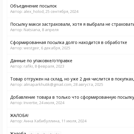
Объединение посылок
Автор:
alex_holod
,
25 сентября, 2024
Посылку макси застраховали, хотя я выбрала не страховат
Автор:
Natsiana
,
8 апреля
Сформированная посылка долго находится в обработке
Автор:
westgeir
,
6 декабря, 2025
Данные по упаковке/отправке
Автор:
rafiki
,
8 февраля, 2023
Товар отгружен на склад, но уже 2 дня числится в покупках,
Автор:
alinaparkhutik@gmail.com
,
28 августа, 2025
Добавление товара в только что сформированную посылк
Автор:
Invertie
,
24 июля, 2024
ЖАЛОБА!
Автор:
Анна Хабибуллина
,
11 июля, 2024
Жалоба