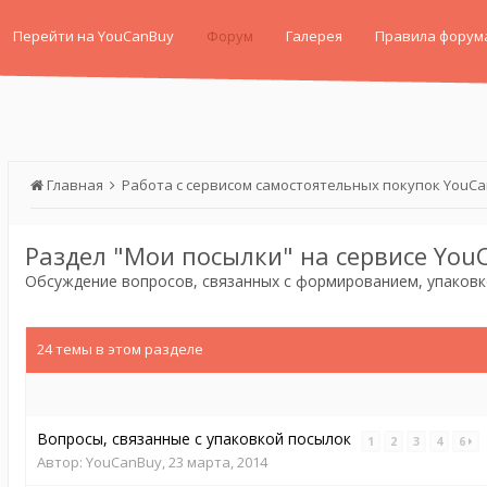
Перейти на YouCanBuy
Форум
Галерея
Правила форум
Главная
Работа с сервисом самостоятельных покупок YouC
Раздел "Мои посылки" на сервисе You
Обсуждение вопросов, связанных с формированием, упаковк
24 темы в этом разделе
Вопросы, связанные с упаковкой посылок
1
2
3
4
6
Автор:
YouCanBuy
,
23 марта, 2014