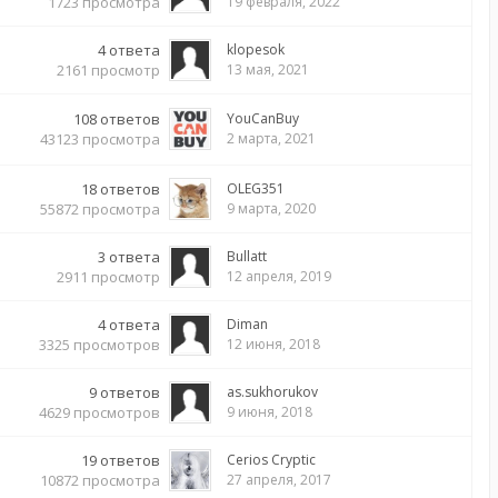
1723
просмотра
19 февраля, 2022
4
ответа
klopesok
2161
просмотр
13 мая, 2021
108
ответов
YouCanBuy
43123
просмотра
2 марта, 2021
18
ответов
OLEG351
55872
просмотра
9 марта, 2020
3
ответа
Bullatt
2911
просмотр
12 апреля, 2019
4
ответа
Diman
3325
просмотров
12 июня, 2018
9
ответов
as.sukhorukov
4629
просмотров
9 июня, 2018
19
ответов
Cerios Cryptic
10872
просмотра
27 апреля, 2017