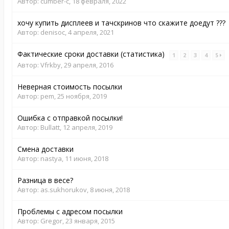
Автор:
cumber-c
,
18 февраля, 2022
хочу купить дисплеев и тачскринов что скажите доедут ???
Автор:
denisoc
,
4 апреля, 2021
Фактические сроки доставки (статистика)
1
2
3
4
5
Автор:
Vfrkby
,
29 апреля, 2016
Неверная стоимость посылки
Автор:
pem
,
25 ноября, 2019
Ошибка с отправкой посылки!
Автор:
Bullatt
,
12 апреля, 2019
Смена доставки
Автор:
nastya
,
11 июня, 2018
Разница в весе?
Автор:
as.sukhorukov
,
8 июня, 2018
Проблемы с адресом посылки
Автор:
Gregor
,
23 января, 2015