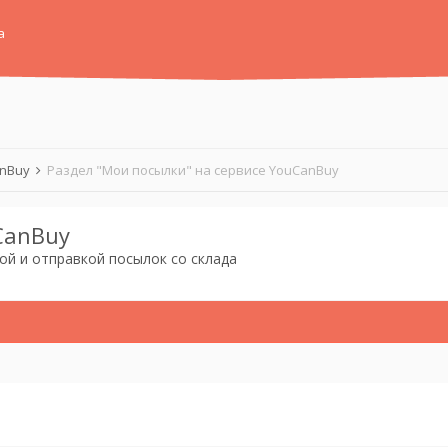
а
anBuy
Раздел "Мои посылки" на сервисе YouCanBuy
CanBuy
ой и отправкой посылок со склада