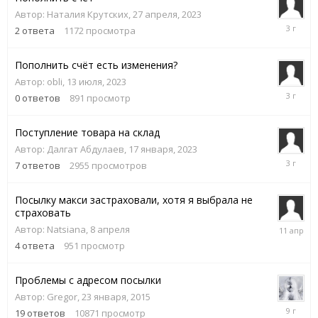
Автор:
Наталия Крутских
,
27 апреля, 2023
27
2
ответа
1172
просмотра
апреля,
2023
Пополнить счёт есть изменения?
Автор:
obli
,
13 июля, 2023
13
0
ответов
891
просмотр
июля,
2023
Поступление товара на склад
Автор:
Далгат Абдулаев
,
17 января, 2023
25
7
ответов
2955
просмотров
января,
2023
Посылку макси застраховали, хотя я выбрала не
страховать
11
Автор:
Natsiana
,
8 апреля
апреля
4
ответа
951
просмотр
Проблемы с адресом посылки
Автор:
Gregor
,
23 января, 2015
27
19
ответов
10871
просмотр