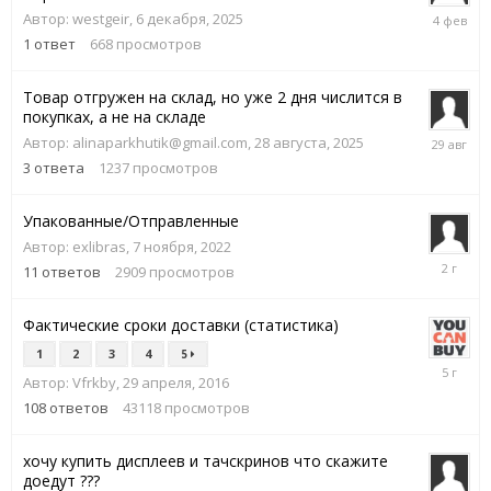
4
Автор:
westgeir
,
6 декабря, 2025
февраля
1
ответ
668
просмотров
Товар отгружен на склад, но уже 2 дня числится в
покупках, а не на складе
29
Автор:
alinaparkhutik@gmail.com
,
28 августа, 2025
августа,
3
ответа
1237
просмотров
2025
Упакованные/Отправленные
Автор:
exlibras
,
7 ноября, 2022
7
11
ответов
2909
просмотров
июня,
2024
Фактические сроки доставки (статистика)
1
2
3
4
5
2
Автор:
Vfrkby
,
29 апреля, 2016
марта,
2021
108
ответов
43118
просмотров
хочу купить дисплеев и тачскринов что скажите
доедут ???