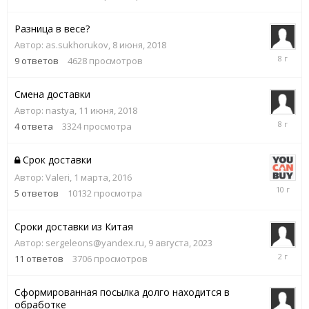
апреля,
2017
Разница в весе?
Автор:
as.sukhorukov
,
8 июня, 2018
9
9
ответов
4628
просмотров
июня,
2018
Смена доставки
Автор:
nastya
,
11 июня, 2018
12
4
ответа
3324
просмотра
июня,
2018
Срок доставки
Автор:
Valeri
,
1 марта, 2016
1
5
ответов
10132
просмотра
марта,
2016
Сроки доставки из Китая
Автор:
sergeleons@yandex.ru
,
9 августа, 2023
8
11
ответов
3706
просмотров
апреля,
2024
Сформированная посылка долго находится в
обработке