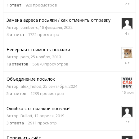
11
1
ответ
920
просмотров
июля,
2024
Замена адреса посылки / как отменить отправку
Автор:
cumber-c
,
18 февраля, 2022
19
4
ответа
1722
просмотра
февраля,
2022
Неверная стоимость посылки
Автор:
pem
,
25 ноября, 2019
9
18
ответов
55870
просмотров
марта,
2020
Объединение посылок
Автор:
alex_holod
,
25 сентября, 2024
15
5
ответов
1239
просмотров
июля
Ошибка с отправкой посылки!
Автор:
Bullatt
,
12 апреля, 2019
12
3
ответа
2911
просмотр
апреля,
2019
Пополнить счёт