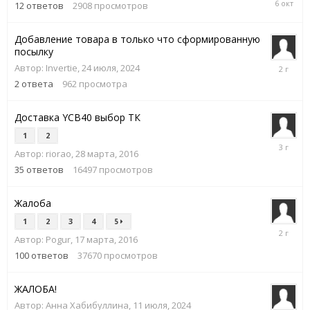
12
ответов
2908
просмотров
октября,
2025
Добавление товара в только что сформированную
посылку
24
Автор:
Invertie
,
24 июля, 2024
июля,
2
ответа
962
просмотра
2024
Доставка YCB40 выбор ТК
1
2
5
Автор:
riorao
,
28 марта, 2016
апреля,
2023
35
ответов
16497
просмотров
Жалоба
1
2
3
4
5
30
Автор:
Pogur
,
17 марта, 2016
июня,
2024
100
ответов
37670
просмотров
ЖАЛОБА!
Автор:
Анна Хабибуллина
,
11 июля, 2024