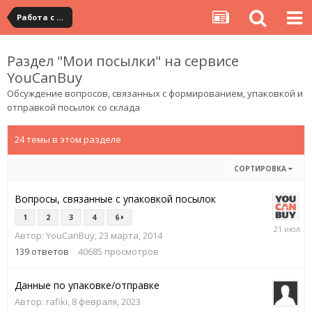
Работа с сервисом самостоятельных покупок YouCanBuy
Раздел "Мои посылки" на сервисе
YouCanBuy
Обсуждение вопросов, связанных с формированием, упаковкой и
отправкой посылок со склада
24 темы в этом разделе
СОРТИРОВКА
Вопросы, связанные с упаковкой посылок
1
2
3
4
6
21
Автор:
YouCanBuy
,
23 марта, 2014
июля
139
ответов
40685
просмотров
Данные по упаковке/отправке
Автор:
rafiki
,
8 февраля, 2023
6