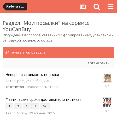
Работа с сервисом самостоятельных покупок YouCanBuy
Раздел "Мои посылки" на сервисе
YouCanBuy
Обсуждение вопросов, связанных с формированием, упаковкой и
отправкой посылок со склада
24 темы в этом разделе
СОРТИРОВКА
Неверная стоимость посылки
Автор:
pem
,
25 ноября, 2019
9
18
ответов
55868
просмотров
марта,
2020
Фактические сроки доставки (статистика)
1
2
3
4
5
2
Автор:
Vfrkby
,
29 апреля, 2016
марта,