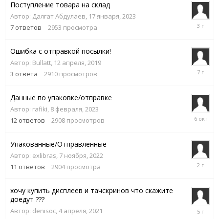
Поступление товара на склад
Автор:
Далгат Абдулаев
,
17 января, 2023
25
7
ответов
2953
просмотра
января,
2023
Ошибка с отправкой посылки!
Автор:
Bullatt
,
12 апреля, 2019
12
3
ответа
2910
просмотров
апреля,
2019
Данные по упаковке/отправке
Автор:
rafiki
,
8 февраля, 2023
6
12
ответов
2908
просмотров
октября,
2025
Упакованные/Отправленные
Автор:
exlibras
,
7 ноября, 2022
7
11
ответов
2904
просмотра
июня,
2024
хочу купить дисплеев и тачскринов что скажите
доедут ???
13
Автор:
denisoc
,
4 апреля, 2021
мая,