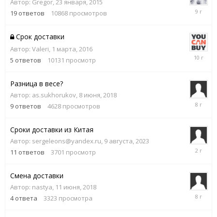
Автор:
Gregor
,
23 января, 2015
27
19
ответов
10868
просмотров
апреля,
2017
Срок доставки
Автор:
Valeri
,
1 марта, 2016
1
5
ответов
10131
просмотр
марта,
2016
Разница в весе?
Автор:
as.sukhorukov
,
8 июня, 2018
9
9
ответов
4628
просмотров
июня,
2018
Сроки доставки из Китая
Автор:
sergeleons@yandex.ru
,
9 августа, 2023
8
11
ответов
3701
просмотр
апреля,
2024
Смена доставки
Автор:
nastya
,
11 июня, 2018
12
4
ответа
3323
просмотра
июня,
2018