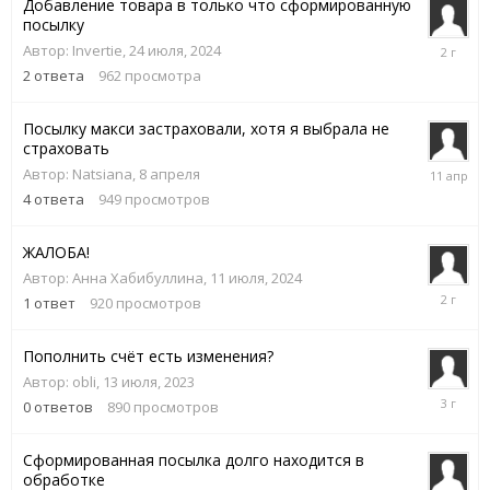
Добавление товара в только что сформированную
посылку
24
Автор:
Invertie
,
24 июля, 2024
июля,
2
ответа
962
просмотра
2024
Посылку макси застраховали, хотя я выбрала не
страховать
11
Автор:
Natsiana
,
8 апреля
апреля
4
ответа
949
просмотров
ЖАЛОБА!
Автор:
Анна Хабибуллина
,
11 июля, 2024
11
1
ответ
920
просмотров
июля,
2024
Пополнить счёт есть изменения?
Автор:
obli
,
13 июля, 2023
13
0
ответов
890
просмотров
июля,
2023
Сформированная посылка долго находится в
обработке