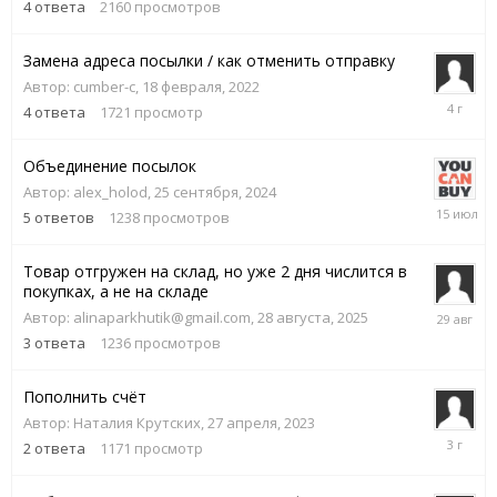
4
ответа
2160
просмотров
2021
Замена адреса посылки / как отменить отправку
Автор:
cumber-c
,
18 февраля, 2022
19
4
ответа
1721
просмотр
февраля,
2022
Объединение посылок
Автор:
alex_holod
,
25 сентября, 2024
15
5
ответов
1238
просмотров
июля
Товар отгружен на склад, но уже 2 дня числится в
покупках, а не на складе
29
Автор:
alinaparkhutik@gmail.com
,
28 августа, 2025
августа,
3
ответа
1236
просмотров
2025
Пополнить счёт
Автор:
Наталия Крутских
,
27 апреля, 2023
27
2
ответа
1171
просмотр
апреля,
2023