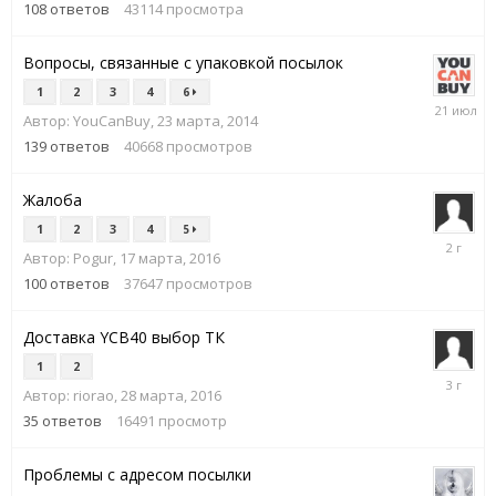
2021
108
ответов
43114
просмотра
Вопросы, связанные с упаковкой посылок
1
2
3
4
6
21
Автор:
YouCanBuy
,
23 марта, 2014
июля
139
ответов
40668
просмотров
Жалоба
1
2
3
4
5
30
Автор:
Pogur
,
17 марта, 2016
июня,
2024
100
ответов
37647
просмотров
Доставка YCB40 выбор ТК
1
2
5
Автор:
riorao
,
28 марта, 2016
апреля,
2023
35
ответов
16491
просмотр
Проблемы с адресом посылки